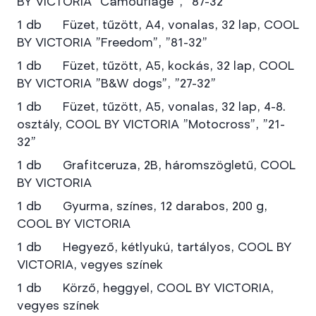
BY VICTORIA "Camouflage", "87-32"
1 db Füzet, tűzött, A4, vonalas, 32 lap, COOL
BY VICTORIA "Freedom", "81-32"
1 db Füzet, tűzött, A5, kockás, 32 lap, COOL
BY VICTORIA "B&W dogs", "27-32"
1 db Füzet, tűzött, A5, vonalas, 32 lap, 4-8.
osztály, COOL BY VICTORIA "Motocross", "21-
32"
1 db Grafitceruza, 2B, háromszögletű, COOL
BY VICTORIA
1 db Gyurma, színes, 12 darabos, 200 g,
COOL BY VICTORIA
1 db Hegyező, kétlyukú, tartályos, COOL BY
VICTORIA, vegyes színek
1 db Körző, heggyel, COOL BY VICTORIA,
vegyes színek