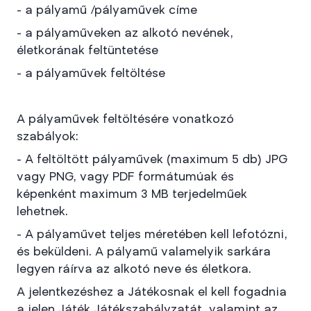
- a pályamű /pályaművek címe
- a pályaműveken az alkotó nevének,
életkorának feltüntetése
- a pályaművek feltöltése
A pályaművek feltöltésére vonatkozó
szabályok:
- A feltöltött pályaművek (maximum 5 db) JPG
vagy PNG, vagy PDF formátumúak és
képenként maximum 3 MB terjedelműek
lehetnek.
- A pályaművet teljes méretében kell lefotózni,
és beküldeni. A pályamű valamelyik sarkára
legyen ráírva az alkotó neve és életkora.
A jelentkezéshez a Játékosnak el kell fogadnia
a jelen Játék Játékszabályzatát, valamint az