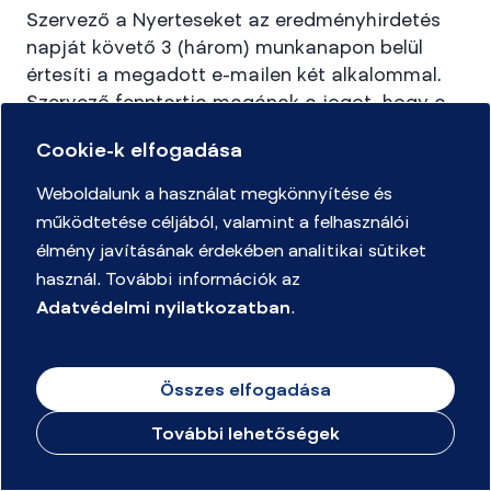
Szervező a Nyerteseket az eredményhirdetés
napját követő 3 (három) munkanapon belül
értesíti a megadott e-mailen két alkalommal.
Szervező fenntartja magának a jogot, hogy a
Nyertesek értesítését annak sikertelensége
Cookie-k elfogadása
esetén további alkalmakkor is megkísérelje.
Weboldalunk a használat megkönnyítése és
működtetése céljából, valamint a felhasználói
A sikeres értesítést követően a Nyertesnek 7
élmény javításának érdekében analitikai sütiket
naptári napon belül el kell küldenie az alábbi
használ. További információk az
adatait emailben:
Adatvédelmi nyilatkozatban
.
- teljes név (vezeték- és keresztnév)
- e-mail-cím
Összes elfogadása
- telefonszám
- irányítószám
További lehetőségek
- város