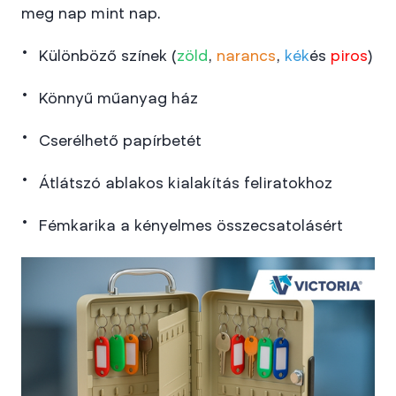
meg nap mint nap.
Különböző színek (
zöld
,
narancs
,
kék
és
piros
)
Könnyű műanyag ház
Cserélhető papírbetét
Átlátszó ablakos kialakítás feliratokhoz
Fémkarika a kényelmes összecsatolásért