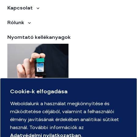
Kapcsolat
Rólunk
Nyomtató kellékanyagok
Cookie-k elfogadása
Kellékanyag kereső
Weboldalunk a használat megkönnyítése és
működtetése céljából, valamint a felhasználói
élmény javításának érdekében analitikai sütiket
Adatvédelmi Nyilatkozat
használ. További információk az
Mennyire ismeri az irodaszerek világát játékszabályzat
Adatvédelmi nyilatkozatban
.