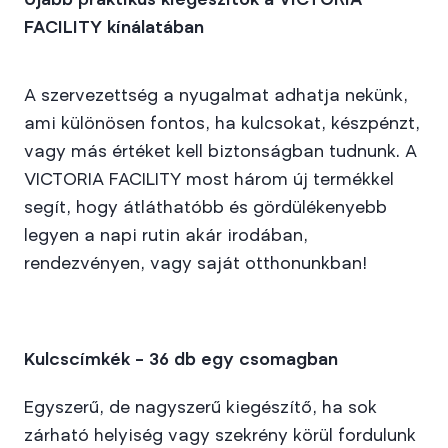
Újabb praktikus kiegészítők a VICTORIA
FACILITY kínálatában
A szervezettség a nyugalmat adhatja nekünk,
ami különösen fontos, ha kulcsokat, készpénzt,
vagy más értéket kell biztonságban tudnunk. A
VICTORIA FACILITY most három új termékkel
segít, hogy átláthatóbb és gördülékenyebb
legyen a napi rutin akár irodában,
rendezvényen, vagy saját otthonunkban!
Kulcscímkék – 36 db egy csomagban
Egyszerű, de nagyszerű kiegészítő, ha sok
zárható helyiség vagy szekrény körül fordulunk