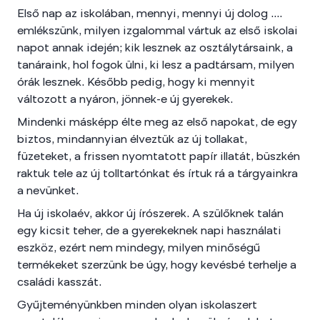
Első nap az iskolában, mennyi, mennyi új dolog ....
emlékszünk, milyen izgalommal vártuk az első iskolai
napot annak idején; kik lesznek az osztálytársaink, a
tanáraink, hol fogok ülni, ki lesz a padtársam, milyen
órák lesznek. Később pedig, hogy ki mennyit
változott a nyáron, jönnek-e új gyerekek.
Mindenki másképp élte meg az első napokat, de egy
biztos, mindannyian élveztük az új tollakat,
füzeteket, a frissen nyomtatott papír illatát, büszkén
raktuk tele az új tolltartónkat és írtuk rá a tárgyainkra
a nevünket.
Ha új iskolaév, akkor új írószerek. A szülőknek talán
egy kicsit teher, de a gyerekeknek napi használati
eszköz, ezért nem mindegy, milyen minőségű
termékeket szerzünk be úgy, hogy kevésbé terhelje a
családi kasszát.
Gyűjteményünkben minden olyan iskolaszert