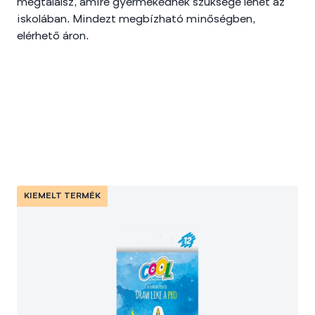
megtalálsz, amire gyermekednek szüksége lehet az
iskolában. Mindezt megbízható minőségben,
elérhető áron.
KIEMELT TERMÉK