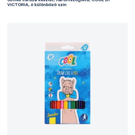
Színes ceruza készlet, háromszögletű, COOL BY
VICTORIA, 6 különböző szín