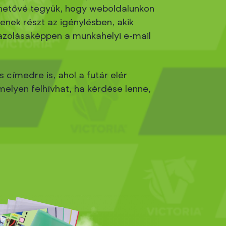
ehetővé tegyük, hogy weboldalunkon
enek részt az igénylésben, akik
azolásaképpen a munkahelyi e-mail
 címedre is, ahol a futár elér
elyen felhívhat, ha kérdése lenne,