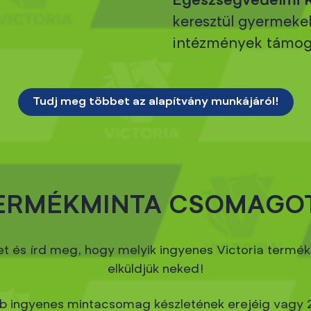
Egészségvédelmi K
keresztül gyermekek
intézmények támoga
Tudj meg többet az alapítvány munkájáról!
TERMÉKMINTA CSOMAGOT
őívet és írd meg, hogy melyik ingyenes Victoria ter
elküldjük neked!
 ingyenes mintacsomag készletének erejéig vagy 2026