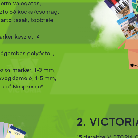
erm válogatás,
ztó,66 kocka/csomag,
artó tasak, többféle
rker készlet, 4
ógombos golyóstoll,
olos marker, 1-3 mm,
övegkiemelő, 1-5 mm,
sic" Nespresso®
2. VICTOR
15 darabos VICTORIA 