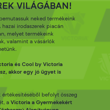
REK VILÁGÁBAN!
bemutassuk neked termékeink
A hazai irodaszerek piacán
an, melyet termékeink
k, valamint a vásárlók
hetünk.
toria és Cool by Victoria
z, akkor egy jó ügyet is
 értékesítéséből befolyt összeg
ét, a
Victoria a Gyermekekért