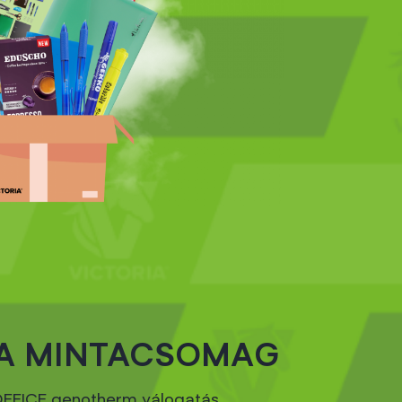
IA MINTACSOMAG
OFFICE genotherm válogatás,