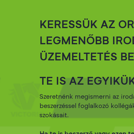
KERESSÜK AZ O
LEGMENŐBB IRO
ÜZEMELTETÉS BE
TE IS AZ EGYIKÜ
Szeretnénk megismerni az iroda
beszerzéssel foglalkozó kollég
szokásait.