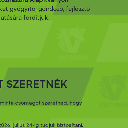
özhasznú Alapítványon
et gyógyító, gondozó, fejlesztő
tására fordítjuk.
 SZERETNÉK
mékminta csomagot szeretnéd, hogy
. július 24-ig tudjuk biztosítani.