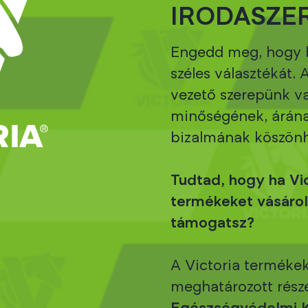
IRODASZE
Engedd meg, hogy 
széles választékát. 
vezető szerepünk v
minőségének, árána
bizalmának köszön
Tudtad, hogy ha Vic
termékeket vásárols
támogatsz?
A Victoria termékek
meghatározott rész