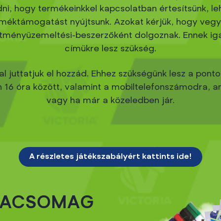
ni, hogy termékeinkkel kapcsolatban értesítsünk, l
terméktámogatást nyújtsunk. Azokat kérjük, hogy vegy
ítményüzemeltési-beszerzőként dolgoznak. Ennek ig
címükre lesz szükség.
juttatjuk el hozzád. Ehhez szükségünk lesz a pontos
16 óra között, valamint a mobiltelefonszámodra, am
vagy ha már a közeledben jár.
A részletes játékszabályért kattints ide!
NTACSOMAG