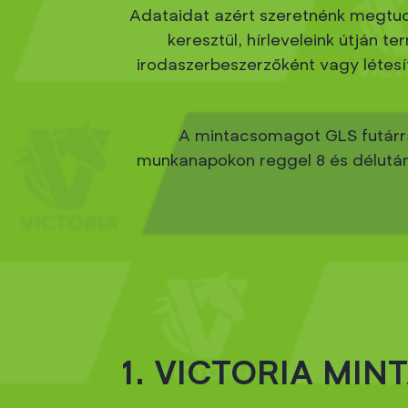
Adataidat azért szeretnénk megtud
keresztül, hírleveleink útján 
irodaszerbeszerzőként vagy létes
A mintacsomagot GLS futárral 
munkanapokon reggel 8 és délután 
1. VICTORIA MI