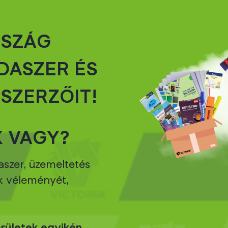
RSZÁG
DASZER ÉS
SZERZŐIT!
K VAGY?
szer, üzemeltetés
ák véleményét,