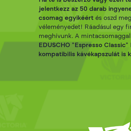
Ha te is beszerző vagy ezen te
jelentkezz az 50 darab ingye
csomag egyikéért
és oszd meg
véleményedet! Ráadásul egy fi
meghívunk. A mintacsomaggal 
EDUSCHO "Espresso Classic"
kompatibilis kávékapszulát is 