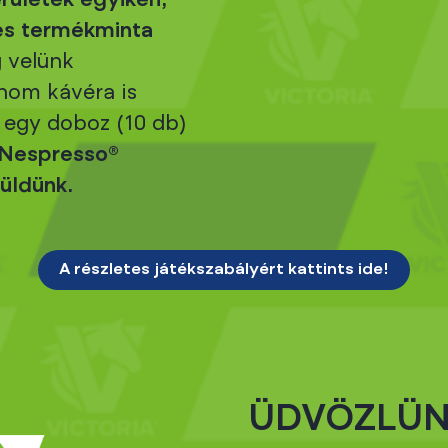
rületek egyikén,
nes termékminta
 velünk
nom kávéra is
egy doboz (10 db)
 Nespresso®
küldünk.
A részletes játékszabályért kattints ide!
ÜDVÖZLÜN