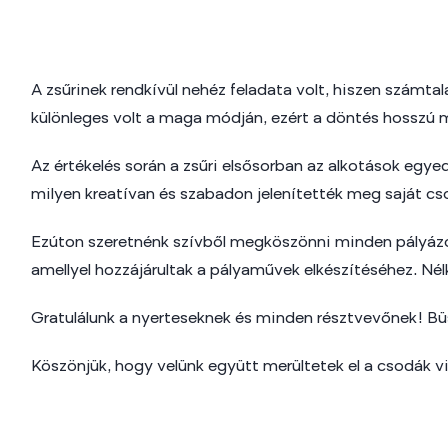
A zsűrinek rendkívül nehéz feladata volt, hiszen számtal
különleges volt a maga módján, ezért a döntés hosszú m
Az értékelés során a zsűri elsősorban az alkotások egye
milyen kreatívan és szabadon jelenítették meg saját cs
Ezúton szeretnénk szívből megköszönni minden pályázó 
amellyel hozzájárultak a pályaművek elkészítéséhez. Nél
Gratulálunk a nyerteseknek és minden résztvevőnek! Bü
Köszönjük, hogy velünk együtt merültetek el a csodák v