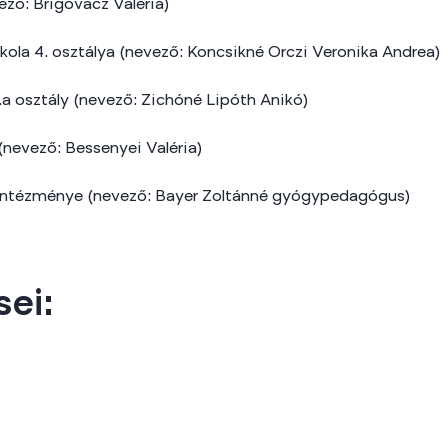
vező: Brigovácz Valéria)
skola 4. osztálya (nevező: Koncsikné Orczi Veronika Andrea)
.a osztály (nevező: Zichóné Lipóth Anikó)
 (nevező: Bessenyei Valéria)
gintézménye (nevező: Bayer Zoltánné gyógypedagógus)
ei: