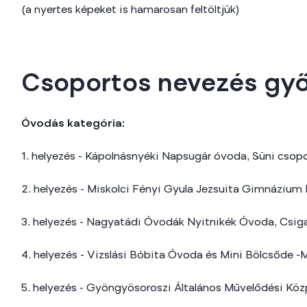
(a nyertes képeket is hamarosan feltöltjük)
Csoportos nevezés győ
Óvodás kategória:
1. helyezés - Kápolnásnyéki Napsugár óvoda, Süni csop
2. helyezés - Miskolci Fényi Gyula Jezsuita Gimnázium 
3. helyezés - Nagyatádi Óvodák Nyitnikék Óvoda, Csig
4. helyezés - Vizslási Bóbita Óvoda és Mini Bölcsőde -
5. helyezés - Gyöngyösoroszi Általános Művelődési Köz