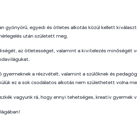
an gyönyörű, egyedi és ötletes alkotás közül kellett kiválas
érlegelés után született meg.
diségét, az ötletességet, valamint a kivitelezés minőségét 
odavilágukat.
gyermeknek a részvételt, valamint a szülőknek és pedagógu
külük ez a sok csodálatos alkotás nem születhetett volna me
szkék vagyunk rá, hogy ennyi tehetséges, kreatív gyermek v
ilágában!