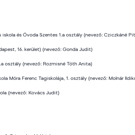
os iskola és Óvoda Szentes 1.a osztály (nevező: Cziczkáné Pit
apest, 16. kerület) (nevező: Gonda Judit)
2.a osztály (nevező: Rozmisné Tóth Anita)
ola Móra Ferenc Tagiskolája, 1. osztály (nevező: Molnár Ildik
kola (nevező: Kovács Judit)