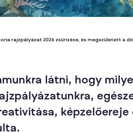
oria rajzpályázat 2026 zsűrizése, és megszületett a dö
munkra látni, hogy milye
rajzpályázatunkra, egész
reativitása, képzelőereje
lta.