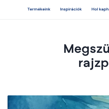
Termékeink
Inspirációk
Hol kap
Megszül
rajzp