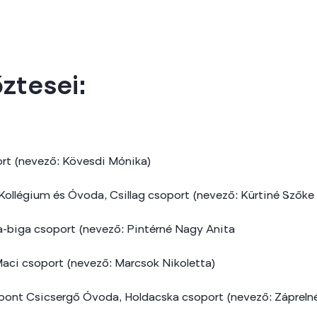
ztesei:
ort (nevező: Kövesdi Mónika)
Kollégium és Óvoda, Csillag csoport (nevező: Kürtiné Szőke 
a-biga csoport (nevező: Pintérné Nagy Anita
Maci csoport (nevező: Marcsok Nikoletta)
pont Csicsergő Óvoda, Holdacska csoport (nevező: Záprelné