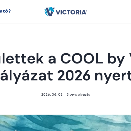
ható?
ettek a COOL by 
ályázat 2026 nyer
2026. 06. 08. - 3
perc olvasás