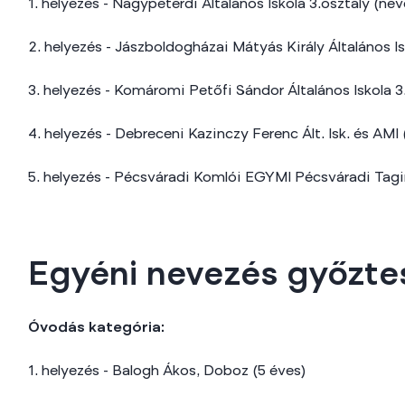
1. helyezés - Nagypeterdi Általános Iskola 3.osztály (ne
2. helyezés - Jászboldogházai Mátyás Király Általános I
3. helyezés - Komáromi Petőfi Sándor Általános Iskola 3
4. helyezés - Debreceni Kazinczy Ferenc Ált. Isk. és AMI
5. helyezés - Pécsváradi Komlói EGYMI Pécsváradi Ta
Egyéni nevezés győztes
Óvodás kategória:
1. helyezés - Balogh Ákos, Doboz (5 éves)