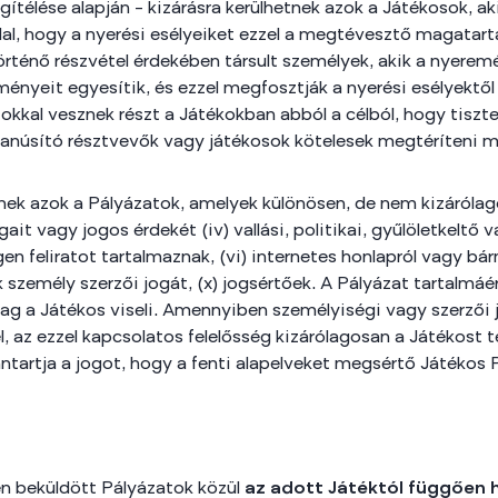
ítélése alapján – kizárásra kerülhetnek azok a Játékosok, a
llal, hogy a nyerési esélyeiket ezzel a megtévesztő magatar
örténő részvétel érdekében társult személyek, akik a nyer
ényeit egyesítik, és ezzel megfosztják a nyerési esélyektől 
al vesznek részt a Játékokban abból a célból, hogy tisztessé
núsító résztvevők vagy játékosok kötelesek megtéríteni mi
ek azok a Pályázatok, amelyek különösen, de nem kizárólagos
jogait vagy jogos érdekét (iv) vallási, politikai, gyűlöletkel
en feliratot tartalmaznak, (vi) internetes honlapról vagy bárm
k személy szerzői jogát, (x) jogsértőek. A Pályázat tartalmáér
lag a Játékos viseli. Amennyiben személyiségi vagy szerző
 az ezzel kapcsolatos felelősség kizárólagosan a Játékost te
nntartja a jogot, hogy a fenti alapelveket megsértő Játékos 
en beküldött Pályázatok közül
az adott Játéktól függően h