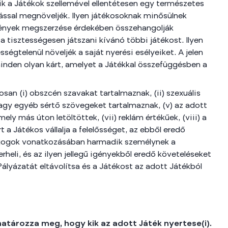
kik a Játékok szellemével ellentétesen egy természetes
tással megnöveljék. Ilyen játékosoknak minősülnek
emények megszerzése érdekében összehangolják
a tisztességesen játszani kívánó többi játékost. Ilyen
gtelenül növeljék a saját nyerési esélyeiket. A jelen
nden olyan kárt, amelyet a Játékkal összefüggésben a
an (i) obszcén szavakat tartalmaznak, (ii) szexuális
tő vagy egyéb sértő szövegeket tartalmaznak, (v) az adott
ely más úton letöltöttek, (vii) reklám értékűek, (viii) a
t a Játékos vállalja a felelősséget, az ebből eredő
i jogok vonatkozásában harmadik személynek a
rheli, és az ilyen jellegű igényekből eredő követeléseket
Pályázatát eltávolítsa és a Játékost az adott Játékból
atározza meg, hogy kik az adott Játék nyertese(i).