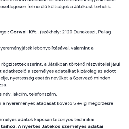
tiek szerinti átadásán és adóvonzatuk kiegyenlítésén
esetlegesen felmerülő költségek a Játékost terhelik.
égei:
Corwell Kft.
, (székhely: 2120 Dunakeszi, Pallag
yereményjáték lebonyolításával, valamint a
ögzítettek szerint, a Játékban történő részvétellel járul
nt adatkezelő a személyes adataikat kizárólag az adott
zelje, nyertesség esetén nevüket a Szervező minden
zza.
s név, lakcím, telefonszám.
ai a nyeremények átadását követő 5 évig megőrzésre
személyes adatok kapcsán bizonyos technikai
ataihoz. A nyertes Játékos személyes adatai