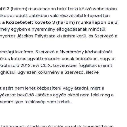
ető 3 (három) munkanapon belül teszi közzé weboldalán
kos az adott Játékban való részvétellel kifejezetten
s a Közzétételt követő 3 (három) munkanapon belül
amely egyben a nyeremény elfogadásának minősül.
ertes Játékos Pályázata kizárásra kerül, és Szervező a
rországi lakcímre. Szervező a Nyeremény kézbesítését
Játékos köteles együttműködni annak érdekében, hogy a
ról szóló 2012. évi CLIX. törvényben foglaltak szerint
hiúsul, úgy ezen körülmény a Szervező, illetve
t azért nem lehet kézbesíteni vagy átadni, mert a
yázatot beküldő Játékos egyéb okból nem felel meg a
 semmilyen felelősség nem terheli.