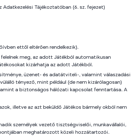
 Adatkezelési Tájékoztatóban (6. sz. fejezet)
ívben ettől eltérően rendelkezik).
em felelnek meg, az adott Játékból automatikusan
tékosokat kizárhatja az adott Játékból.
sítménye, üzenet- és adatátviteli-, valamint válaszadási
vülálló tényező, mint például (de nem kizárólagosan)
alamint a biztonságos hálózati kapcsolat fenntartása. A
azok, illetve az azt beküldő Játékos bármely okból nem
adik személyek vezető tisztségviselői, munkavállalói,
 pontjában meghatározott közeli hozzátartozói.