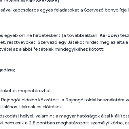
 (a továbbiakban:
Szervező
).
sával kapcsolatos egyes feladatokat a Szervező bonyolítja 
és egyéb online hirdetésként (a továbbiakban:
Kérdőív
) tes
tőket, résztvevőket. Szervező egy Játékot hirdet meg az ált
vétel az alábbi feltételek mindegyikéhez kötött:
gadása;
eleket is meghatározhat.
 Rajongói oldalon közzétett, a Rajongói oldal használatára
talános tilalmak és előírások.
ózkodási hellyel, valamint a magyar hatóságok által kiállít
 aki nem esik a 2.8 pontban meghatározott személyi körbe, 