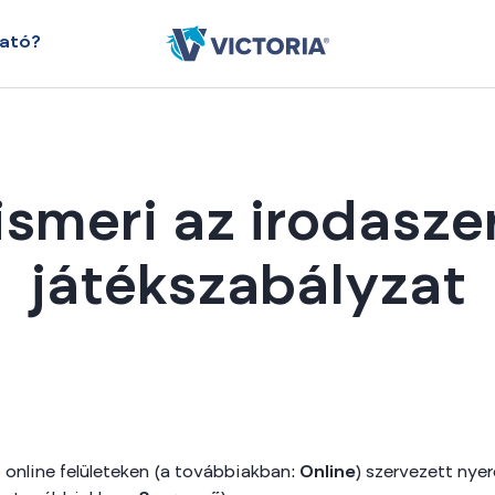
ható?
smeri az irodasze
játékszabályzat
 online felületeken (a továbbiakban:
Online
) szervezett ny