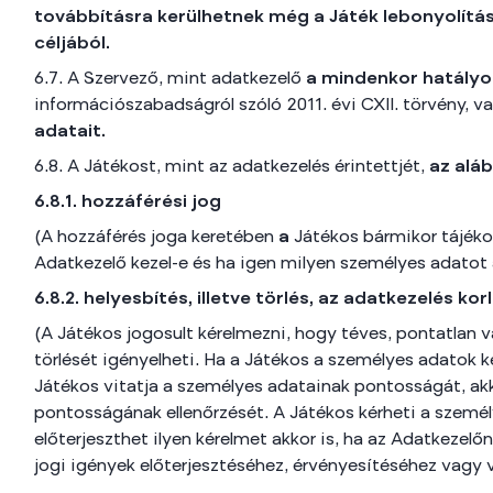
továbbításra kerülhetnek még a Játék lebonyolítá
céljából.
6.7. A Szervező, mint adatkezelő
a mindenkor hatályo
információszabadságról szóló 2011. évi CXII. törvény, v
adatait.
6.8. A Játékost, mint az adatkezelés érintettjét,
az aláb
6.8.1.
hozzáférési jog
(A hozzáférés joga keretében
a
Játékos bármikor tájéko
Adatkezelő kezel-e és ha igen milyen személyes adatot 
6.8.2.
helyesbítés, illetve törlés, az adatkezelés ko
(A Játékos jogosult kérelmezni, hogy téves, pontatlan v
törlését igényelheti. Ha a Játékos a személyes adatok k
Játékos vitatja a személyes adatainak pontosságát, akk
pontosságának ellenőrzését. A Játékos kérheti a személy
előterjeszthet ilyen kérelmet akkor is, ha az Adatkezelő
jogi igények előterjesztéséhez, érvényesítéséhez vagy