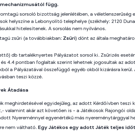
k mechanizmusától függ.
 háromtagú sorsoló bizottság jelenlétében, a véletlenszerűség
sok helyszíne a Lebonyolító telephelye (székhely: 2120 Dunak
ásukkal hitelesítenek. A sorsolás nem nyilvános.
omtagú zsűri (a továbbiakban:
Zsűri
) dönt az általa meghatár
tő) db tartaléknyertes Pályázatot sorsol ki. Zsűrizés esetén
3 és 4.4 pontban foglaltak szerint lehetnek jogosultak az a
kból a Pályázatával összefüggő egyéb okból kizárásra kerül.
vásban teszi közzé.
yek Átadása
ék meghirdetésével egyidejűleg, az adott Kérdőívben teszi 
t,- valamint akár azt követően is – a Játékosok Rajongói old
adott Nyereménnyel egyenértékű más nyereménytárggyal hel
re nem váltható.
Egy Játékos egy adott Játék teljes idő