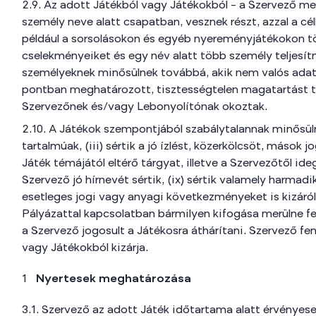
2.9. Az adott Játékból vagy Játékokból – a Szervező meg
személy neve alatt csapatban, vesznek részt, azzal a cé
például a sorsolásokon és egyéb nyereményjátékokon t
cselekményeiket és egy név alatt több személy teljesítm
személyeknek minősülnek továbbá, akik nem valós adatokk
pontban meghatározott, tisztességtelen magatartást ta
Szervezőnek és/vagy Lebonyolítónak okoztak.
2.10. A Játékok szempontjából szabálytalannak minősüln
tartalmúak, (iii) sértik a jó ízlést, közerkölcsöt, mások 
Játék témájától eltérő tárgyat, illetve a Szervezőtől ideg
Szervező jó hírnevét sértik, (ix) sértik valamely harmadi
esetleges jogi vagy anyagi következményeket is kizáró
Pályázattal kapcsolatban bármilyen kifogása merülne fel,
a Szervező jogosult a Játékosra áthárítani. Szervező fe
vagy Játékokból kizárja.
Nyertesek meghatározása
3.1. Szervező az adott Játék időtartama alatt érvényes