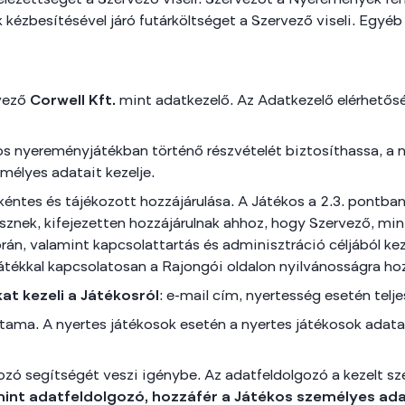
lezettséget a Szervező viseli. Szervezőt a Nyeremények fen
kézbesítésével járó futárköltséget a Szervező viseli. Egyéb 
vező
Corwell Kft.
mint adatkezelő. Az Adatkezelő elérhetős
s nyereményjátékban történő részvételét biztosíthassa, a n
élyes adatait kezelje.
kéntes és tájékozott hozzájárulása. A Játékos a 2.3. pontban r
esznek, kifejezetten hozzájárulnak ahhoz, hogy Szervező, mi
rán, valamint kapcsolattartás és adminisztráció céljából ke
t Játékkal kapcsolatosan a Rajongói oldalon nyilvánosságra ho
at kezeli a Játékosról
: e-mail cím, nyertesség esetén telje
rtama. A nyertes játékosok esetén a nyertes játékosok adat
gozó segítségét veszi igénybe. Az adatfeldolgozó a kezelt 
mint adatfeldolgozó, hozzáfér a Játékos személyes ad