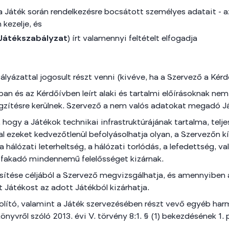
a Játék során rendelkezésre bocsátott személyes adatait - az
kezelje, és
Játékszabályzat
) írt valamennyi feltételt elfogadja
yázattal jogosult részt venni (kivéve, ha a Szervező a Kérdő
ban és az Kérdőívben leírt alaki és tartalmi előírásoknak n
gzítésre kerülnek. Szervező a nem valós adatokat megadó Já
 hogy a Játékok technikai infrastruktúrájának tartalma, telje
l ezeket kedvezőtlenül befolyásolhatja olyan, a Szervezőn kí
 hálózati leterheltség, a hálózati torlódás, a lefedettség, v
l fakadó mindennemű felelősséget kizárnak.
jesítése céljából a Szervező megvizsgálhatja, és amennyiben 
t Játékost az adott Játékból kizárhatja.
olító, valamint a Játék szervezésében részt vevő egyéb harm
yvről szóló 2013. évi V. törvény 8:1. § (1) bekezdésének 1.