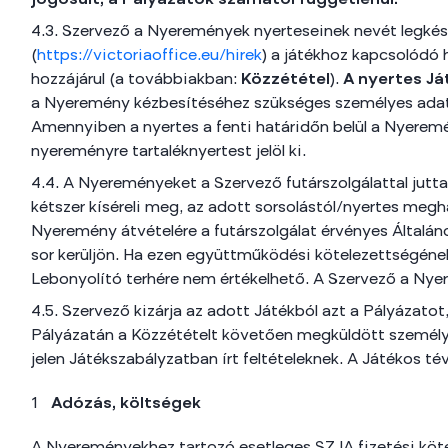
jogosult, a Pályázatok számától függetlenül.
4.3. Szervező a Nyeremények nyerteseinek nevét legkés
(
https://victoriaoffice.eu/hirek
) a játékhoz kapcsolódó 
hozzájárul (a továbbiakban:
Közzététel
).
A nyertes Já
a Nyeremény kézbesítéséhez szükséges személyes adata
Amennyiben a nyertes a fenti határidőn belül a Nyeremé
nyereményre tartaléknyertest jelöl ki.
4.4. A Nyereményeket a Szervező futárszolgálattal jutt
kétszer kíséreli meg, az adott sorsolástól/nyertes meg
Nyeremény átvételére a futárszolgálat érvényes Általáno
sor kerüljön. Ha ezen együttműködési kötelezettségének
Lebonyolító terhére nem értékelhető. A Szervező a Nye
4.5. Szervező kizárja az adott Játékból azt a Pályázato
Pályázatán a Közzétételt követően megküldött személy
jelen Játékszabályzatban írt feltételeknek. A Játékos t
Adózás, költségek