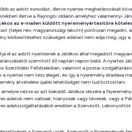
őbb az adott sorsolást, illetve nyertes meghatározását köv
hírekben illetve a Rajongói oldalon amelyhez valamennyi Játé
tékos az e-mailen küldött nyereményértesítőre kötele
it (teljes név, magyarországi lakcím) pontosan megadni, 
ny kézbesítéséhez szükséges adatait nem adja meg, úgy a ny
atja el az adott nyertesnek a Játékos által megadott magya
határozásától számított 60 naptári napon belül. A nyertes 
s Szerződési Feltételeiben, valamint a postai szolgáltatások
 a nyertes nem tesz eleget, és így a nyeremény átadása meg
remény átvételére újabb lehetőséget nem tud biztosítani.
t, amelyre nézve az azt beküldő Játékos részére a Nyeremény
es adatok nem valósak, hiányosak vagy tévesek, vagy a Pál
éves adatszolgáltatásából eredően a Szervezőt, Lebonyolítót