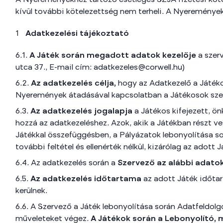
A Nyereményekhez tartozó esetleges SZJA fizetési köte
kívül további kötelezettség nem terheli. A Nyeremények 
Adatkezelési tájékoztató
6.1.
A Játék során megadott adatok kezelője
a szer
utca 37., E-mail cím: adatkezeles@corwell.hu)
6.2.
Az adatkezelés célja,
hogy az Adatkezelő a Játéko
Nyeremények átadásával kapcsolatban a Játékosok szem
6.3.
Az adatkezelés jogalapja
a Játékos kifejezett, ön
hozzá az adatkezeléshez. Azok, akik a Játékban részt v
Játékkal összefüggésben, a Pályázatok lebonyolítása so
további feltétel és ellenérték nélkül, kizárólag az adot
6.4. Az adatkezelés során a
Szervező
az alábbi adatok
6.5.
Az adatkezelés időtartama
az adott Játék időta
kerülnek.
6.6. A Szervező a Játék lebonyolítása során Adatfeldol
műveleteket végez.
A Játékok során a Lebonyolító, 