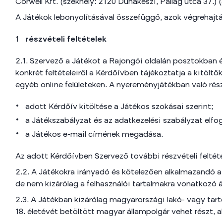
Corwell Kft. (székhely: 2120 Dunakeszi, Pallag utca 37.)
A Játékok lebonyolításával összefüggő, azok végrehajtá
részvételi feltételek
2.1. Szervező a Játékot a Rajongói oldalán posztokban 
konkrét feltételeiről a Kérdőívben tájékoztatja a kitöl
egyéb online felületeken. A nyereményjátékban való rész
adott Kérdőív kitöltése a Játékos szokásai szerint;
a Játékszabályzat és az adatkezelési szabályzat elfo
a Játékos e-mail címének megadása.
Az adott Kérdőívben Szervező további részvételi feltét
2.2. A Játékokra irányadó és kötelezően alkalmazandó a
de nem kizárólag a felhasználói tartalmakra vonatkozó ál
2.3. A Játékban kizárólag magyarországi lakó- vagy tart
18. életévét betöltött magyar állampolgár vehet részt,