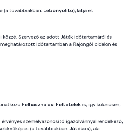
le (a továbbiakban:
Lebonyolító
), látja el.
zi közzé. Szervező az adott Játék időtartamáról és
ala meghatározott időtartamban a Rajongói oldalon és
 vonatkozó
Felhasználási Feltételek
is, így különösen,
ott érvényes személyazonosító igazolvánnyal rendelkező,
cselekvőképes (a továbbiakban:
Játékos
), aki