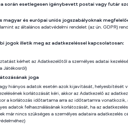
sa során esetlegesen igénybevett postai vagy futár sz
s magyar és európai uniós jogszabályoknak megfelelő
alamint az általános adatvédelmi rendelet (az ún. GDPR) ren
bi jogok illetik meg az adatkezeléssel kapcsolatosan:
ztatást kérhet az Adatkezelőtől a személyes adatai kezelésé
a Játékosról)
rlátozásának joga
agy hiányos adatok esetén azok kijavítását, helyesbítését v
ezelésének korlátozását kéri, akkor az Adatkezelő az adatkez
or a korlátozás időtartama arra az időtartamra vonatkozik,
es adatok felhasználásának korlátozását, ha az adatkezelés j
nek már nincs szükséges a személyes adataira adatkezelés cél
 védelméhez)