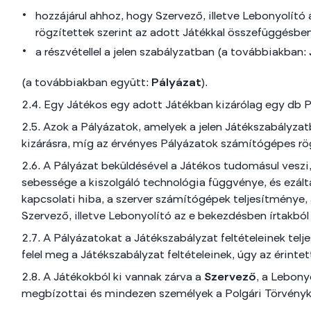
hozzájárul ahhoz, hogy Szervező, illetve Lebonyolító 
rögzítettek szerint az adott Játékkal összefüggésben 
a részvétellel a jelen szabályzatban (a továbbiakban:
(a továbbiakban együtt:
Pályázat
).
2.4. Egy Játékos egy adott Játékban kizárólag egy db Pál
2.5. Azok a Pályázatok, amelyek a jelen Játékszabályzat
kizárásra, míg az érvényes Pályázatok számítógépes rö
2.6. A Pályázat beküldésével a Játékos tudomásul veszi,
sebessége a kiszolgáló technológia függvénye, és ezálta
kapcsolati hiba, a szerver számítógépek teljesítménye, a
Szervező, illetve Lebonyolító az e bekezdésben írtakbó
2.7. A Pályázatokat a Játékszabályzat feltételeinek tel
felel meg a Játékszabályzat feltételeinek, úgy az érintet
2.8. A Játékokból ki vannak zárva a
Szervező
, a Lebony
megbízottai és mindezen személyek a Polgári Törvénykön