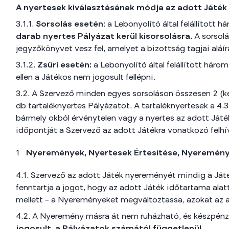
A nyertesek kiválasztásának módja az adott Játé
3.1.1.
Sorsolás esetén
: a Lebonyolító által felállított
darab nyertes Pályázat kerül kisorsolásra.
A sorsolá
jegyzőkönyvet vesz fel, amelyet a bizottság tagjai aláír
3.1.2.
Zsűri esetén:
a Lebonyolító által felállított hár
ellen a Játékos nem jogosult fellépni.
3.2. A Szervező minden egyes sorsoláson összesen 2 (ket
db tartaléknyertes Pályázatot. A tartaléknyertesek a 4.
bármely okból érvénytelen vagy a nyertes az adott Játé
időpontját a Szervező az adott Játékra vonatkozó felhí
Nyeremények, Nyertesek Értesítése, Nyeremén
4.1. Szervező az adott Játék nyereményét mindig a Ját
fenntartja a jogot, hogy az adott Játék időtartama alat
mellett – a Nyereményeket megváltoztassa, azokat az 
4.2. A Nyeremény másra át nem ruházható, és készpénz