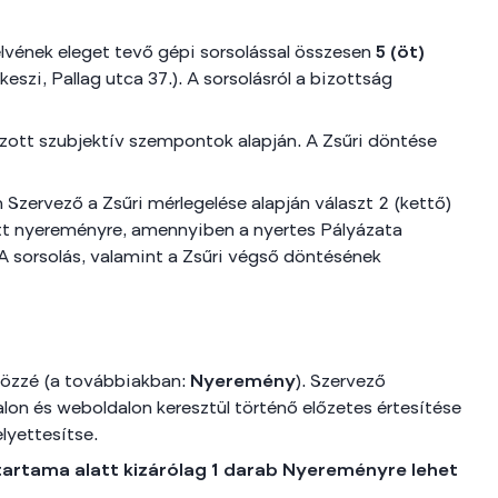
 elvének eleget tevő gépi sorsolással összesen
5 (öt)
eszi, Pallag utca 37.). A sorsolásról a bizottság
ozott szubjektív szempontok alapján. A Zsűri döntése
 Szervező a Zsűri mérlegelése alapján választ 2 (kettő)
dott nyereményre, amennyiben a nyertes Pályázata
 A sorsolás, valamint a Zsűri végső döntésének
közzé (a továbbiakban:
Nyeremény
). Szervező
alon és weboldalon keresztül történő előzetes értesítése
yettesítse.
tartama alatt kizárólag 1 darab Nyereményre lehet