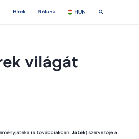
Hírek
Rólunk
HUN
rek világát
ereményjátéka (a továbbiakban:
Játék
) szervezője a