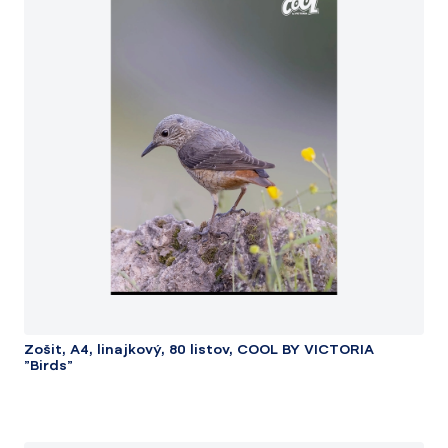
Zošit, A4, linajkový, 80 listov, COOL BY VICTORIA
"Birds"