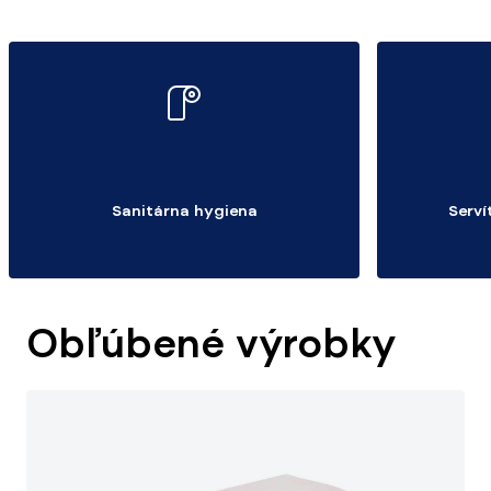
Sanitárna hygiena
Serví
Obľúbené výrobky