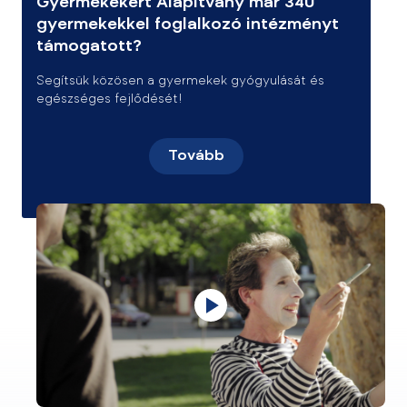
Gyermekekért Alapítvány már 340
gyermekekkel foglalkozó intézményt
támogatott?
Segítsük közösen a gyermekek gyógyulását és
egészséges fejlődését!
Tovább