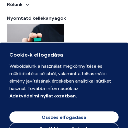
Rólunk
Nyomtató kellékanyagok
Cookie-k elfogadása
Weboldalunk a használat megkönnyítése és
működtetése céljából, valamint a felhasználói
Kellékanyag kereső
élmény javításának érdekében analitikai sütiket
használ. További információk az
Adatvédelmi nyilatkozatban
.
Adatvédelmi Nyilatkozat
Mennyire ismeri az irodaszerek világát játékszabályzat
Összes elfogadása
Merülj el a csodák világában rajpályázat Játékszabályzat és
Adatkezelési Tájékoztató