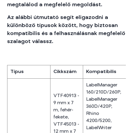
megtalálod a megfelelő megoldást.
Az alábbi útmutató segít eligazodni a
különböző típusok között, hogy biztosan
kompatibilis és a felhasználásnak megfelelő
szalagot válassz.
Típus
Cikkszám
Kompatibilis
LabelManager
160/210D/260P,
VTF40913 -
LabelManager
9 mm x 7
360D/420P,
m, fehér-
Rhino
fekete,
4200/5200,
VTF45013 -
LabelWriter
12 mm x 7