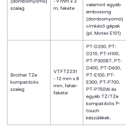
(dombornyomó)
- 9 mm x 3
valamint egyéb
szalag
m, fekete
embossing
(dombornyomó)
címkéző gépek
(pl. Motex E101)
PT-D200, PT-
D210, PT-H100,
PT-P300BT, PT-
D400, PT-D600,
VTFTZ231
Brother TZe
PT-E100, PT-
- 12 mm x 8
kompatibilis
E300, PT-P700,
mm, fehér-
szalag
PT-P750W és
fekete
egyéb TZ/TZe
kompatibilis P-
touch
készülékek.