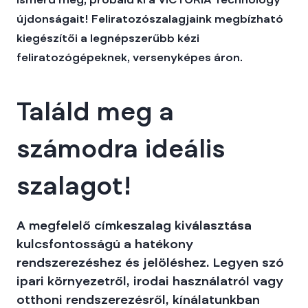
Ismerd meg, próbáld ki a VICTORIA Technology
újdonságait! Feliratozószalagjaink megbízható
kiegészítői a legnépszerűbb kézi
feliratozógépeknek, versenyképes áron.
Találd meg a
számodra ideális
szalagot!
A megfelelő címkeszalag kiválasztása
kulcsfontosságú a hatékony
rendszerezéshez és jelöléshez. Legyen szó
ipari környezetről, irodai használatról vagy
otthoni rendszerezésről, kínálatunkban