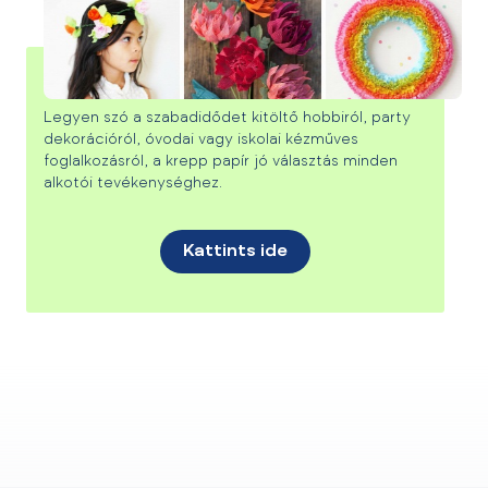
A krepp papír 50 árnyalata
Legyen szó a szabadidődet kitöltő hobbiról, party
dekorációról, óvodai vagy iskolai kézműves
foglalkozásról, a krepp papír jó választás minden
alkotói tevékenységhez.
Kattints ide