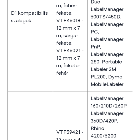
Duo,
m, fehér-
LabelManager
D1 kompatibilis
fekete,
500TS/450D,
szalagok
VTF45018 -
LabelManager
12 mm x 7
PC,
m, sárga-
LabelManager
fekete,
PnP,
VTF45021 -
LabelManager
12 mm x 7
280, Portable
m, fekete-
Labeler 3M
fehér
PL200, Dymo
MobileLabeler
LabelManager
160/210D/260P,
LabelManager
360D/420P,
Rhino
VTF59421 -
4200/5200,
12 mm x 4