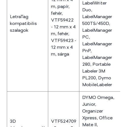
LabelWriter
m, papír,
Duo,
fehér,
LetraTag
LabelManager
VTF59422
kompatibilis
500TS/450D,
- 12 mm x 4
szalagok
LabelManager
m, fehér,
PC,
VTF59423 -
LabelManager
12 mm x 4
PnP,
m, sárga
LabelManager
280, Portable
Labeler 3M
PL200, Dymo
MobileLabeler
DYMO Omega,
Junior,
Organizer
Xpress, Office
3D
VTF524709
Mate II,