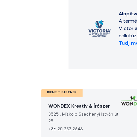
Alapít
A termé
Victori
célkitű
Tudj me
KIEMELT PARTNER
WONDEX Kreatív & Írószer
3525
.
Miskolc Széchenyi István út
28.
+36 20 232 2646