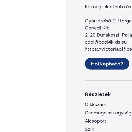
Itt megtekinthető és
Gyártó/első EU forga
Corwell Kft
2120 Dunakeszi, Palla
cool@cool4kids.eu
https://victoriaoffic
Hol kapható?
Részletek
Cikkszám
Csomagolási egység
Alcsoport
Szín