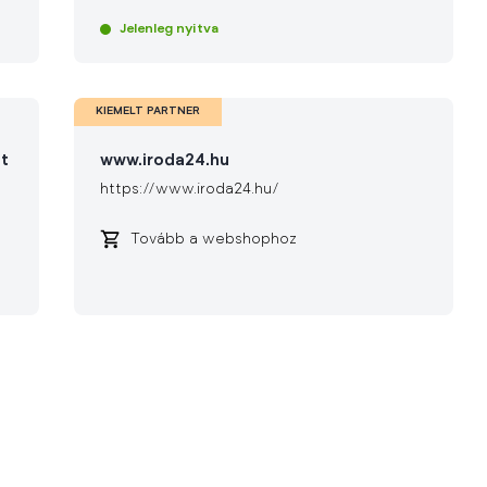
Jelenleg nyitva
KIEMELT PARTNER
lt
www.iroda24.hu
https://www.iroda24.hu/
Tovább a webshophoz