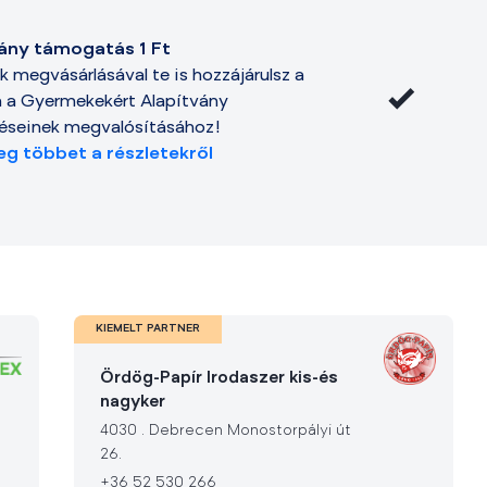
vány támogatás 1 Ft
k megvásárlásával te is hozzájárulsz a
a a Gyermekekért Alapítvány
zéseinek megvalósításához!
g többet a részletekről
KIEMELT PARTNER
Ördög-Papír Irodaszer kis-és
nagyker
4030
.
Debrecen Monostorpályi út
26.
+36 52 530 266