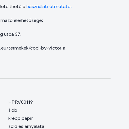
 letölthető a
használati útmutató.
lmazó elérhetősége:
g utca 37.
e.eu/termekek/cool-by-victoria
HPRV00119
1 db
krepp papír
zöld és árnyalatai