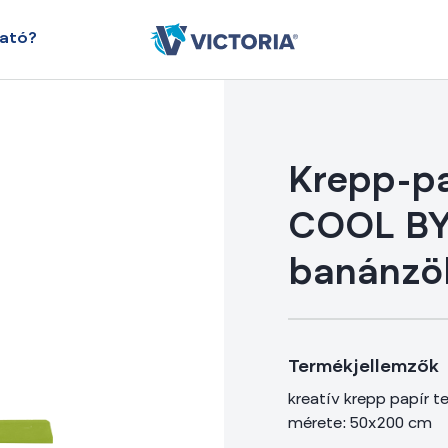
ható?
Krepp-pa
COOL BY
banánzö
Termékjellemzők
kreatív krepp papír t
mérete: 50x200 cm