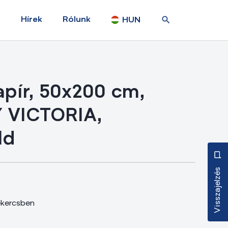
Hírek
Rólunk
HUN
pír, 50x200 cm,
 VICTORIA,
ld
Visszajelzés
ekercsben