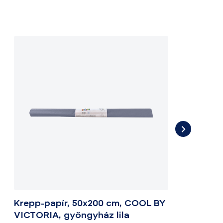
Krepp-papír, 50x200 cm, COOL BY
K
VICTORIA, gyöngyház lila
V