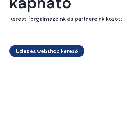
kapható
Keress forgalmazóink és partnereink között
Üzlet és webshop kereső