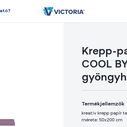
ható?
Krepp-pa
COOL BY
gyöngyhá
Termékjellemzők
kreatív krepp papír t
mérete: 50x200 cm