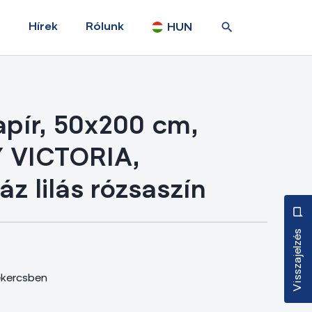
Hírek
Rólunk
HUN
pír, 50x200 cm,
 VICTORIA,
z lilás rózsaszín
Visszajelzés
ekercsben