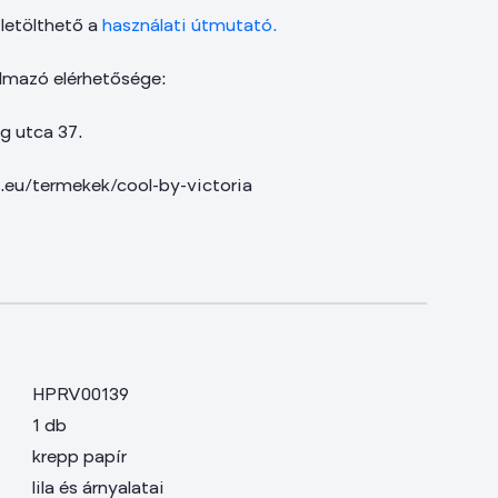
 letölthető a
használati útmutató.
lmazó elérhetősége:
g utca 37.
e.eu/termekek/cool-by-victoria
HPRV00139
1 db
krepp papír
lila és árnyalatai