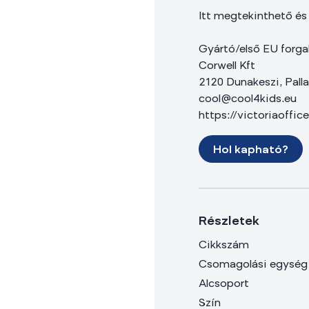
Itt megtekinthető és
Gyártó/első EU forga
Corwell Kft
2120 Dunakeszi, Palla
cool@cool4kids.eu
https://victoriaoffic
Hol kapható?
Részletek
Cikkszám
Csomagolási egység
Alcsoport
Szín