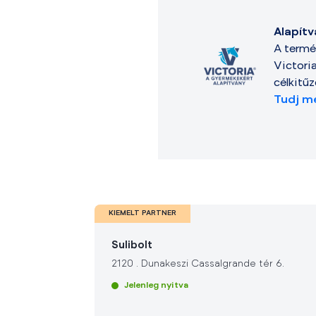
Alapít
A termé
Victori
célkitű
Tudj me
KIEMELT PARTNER
Sulibolt
2120
.
Dunakeszi Cassalgrande tér 6.
Jelenleg nyitva