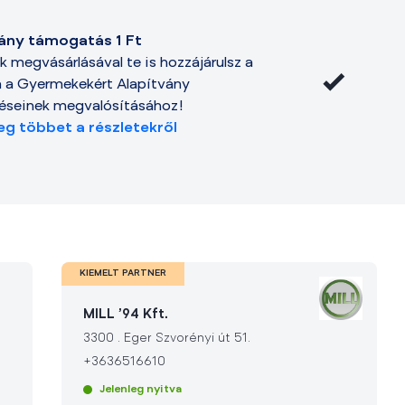
vány támogatás 1 Ft
k megvásárlásával te is hozzájárulsz a
a a Gyermekekért Alapítvány
zéseinek megvalósításához!
g többet a részletekről
KIEMELT PARTNER
MILL '94 Kft.
3300
.
Eger Szvorényi út 51.
+3636516610
Jelenleg nyitva