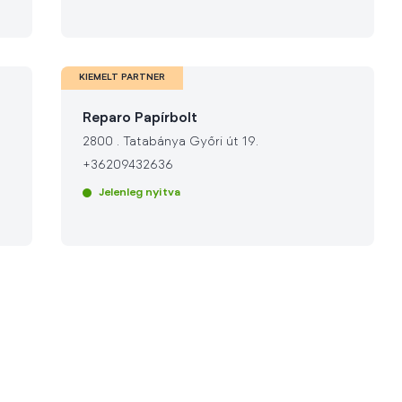
KIEMELT PARTNER
Reparo Papírbolt
2800
.
Tatabánya Győri út 19.
+36209432636
Jelenleg nyitva