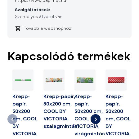
https://www.papirnet.hu
Szolgáltatások:
Személyes átvétel van
Tovább a webshophoz
Kapcsolódó termékek
Krepp-
Krepp-papír,
Krepp-
Krepp-
papír,
50x200 cm,
papír,
papír,
50x200
COOL BY
50x200 cm,
50x200
cm, COOL
VICTORIA,
COOL BY
cm, COOL
BY
szalagmintás
VICTORIA,
BY
VICTORIA,
virágmintás
VICTORIA,