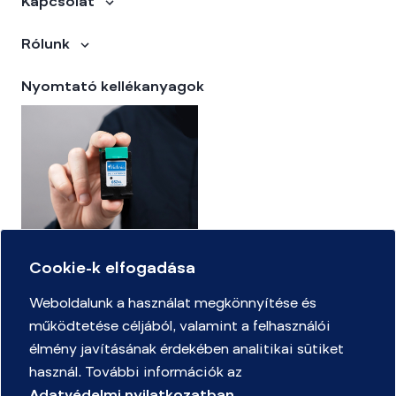
Kapcsolat
Rólunk
Nyomtató kellékanyagok
Cookie-k elfogadása
Kellékanyag kereső
Weboldalunk a használat megkönnyítése és
működtetése céljából, valamint a felhasználói
Adatvédelmi Nyilatkozat
élmény javításának érdekében analitikai sütiket
Mennyire ismeri az irodaszerek világát játékszabályzat
használ. További információk az
Merülj el a csodák világában rajpályázat Játékszabályzat és