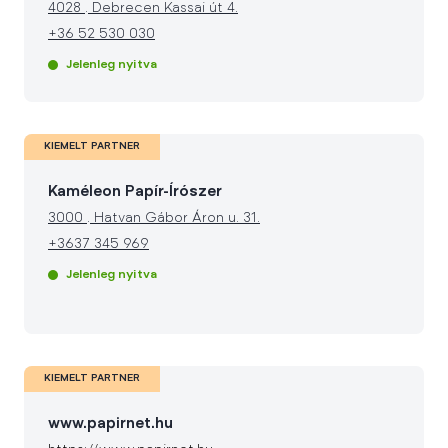
4028
.
Debrecen Kassai út 4.
+36 52 530 030
Jelenleg nyitva
KIEMELT PARTNER
Kaméleon Papír-Írószer
3000
.
Hatvan Gábor Áron u. 31.
+3637 345 969
Jelenleg nyitva
KIEMELT PARTNER
www.papirnet.hu