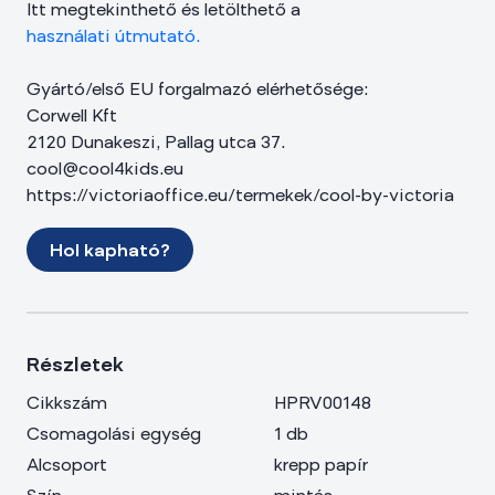
Itt megtekinthető és letölthető a
használati útmutató.
Gyártó/első EU forgalmazó elérhetősége:
Corwell Kft
2120 Dunakeszi, Pallag utca 37.
cool@cool4kids.eu
https://victoriaoffice.eu/termekek/cool-by-victoria
Hol kapható?
Részletek
Cikkszám
HPRV00148
Csomagolási egység
1 db
Alcsoport
krepp papír