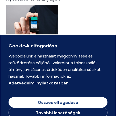
Cookie-k elfogadása
Kellékanyag kereső
Weboldalunk a használat megkönnyítése és
működtetése céljából, valamint a felhasználói
élmény javításának érdekében analitikai sütiket
Adatvédelmi Nyilatkozat
használ. További információk az
Mennyire ismeri az irodaszerek világát játékszabályzat
Adatvédelmi nyilatkozatban
.
Merülj el a csodák világában rajpályázat Játékszabályzat és
Adatkezelési Tájékoztató
Összes elfogadása
Keressük az ország legmenőbb beszerzőit 2026 tavasz -
játékszabályzat
További lehetőségek