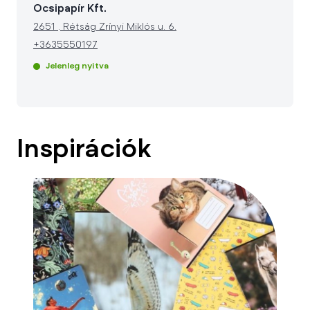
Ocsipapír Kft.
2651
.
Rétság Zrínyi Miklós u. 6.
+3635550197
Jelenleg nyitva
Inspirációk