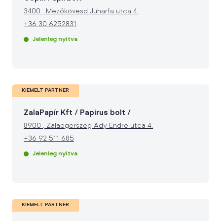
3400
.
Mezőkövesd Juharfa utca 4.
+36 30 6252831
Jelenleg nyitva
KIEMELT PARTNER
ZalaPapír Kft / Papirus bolt /
8900
.
Zalaegerszeg Ady Endre utca 4.
+36 92 511 685
Jelenleg nyitva
KIEMELT PARTNER