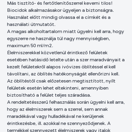
Más tisztító- és fertőtlenítőszerrel keverni tilos!
Biocidok alkalmazásakor ügyeljen a biztonságra.
Használat előtt mindig olvassa el a címkét és a
használati útmutatót.
A magas alkoholtartalom miatt ügyelni kell arra, hogy
egyszerre ne használja túl nagy mennyiségben,
maximum 50 ml/m2.
Élelmiszerekkel közvetlenül érintkező felületek
esetében hatásidő letelte után a szer maradványait a
kezelt felületekről alapos ivóvizes öblítéssel el kell
távolítani, az öblítés hatékonyságát ellenőrizni kell.
Az öblítéstől csak előzetesen megtisztított, nyílt
felületek esetén lehet eltekinteni, amennyiben
biztosítható a felület teljes száradása.
A rendeltetésszerű felhasználás során ügyelni kell arra,
hogy az élelmiszerek sem a szerrel, sem annak
maradékával vagy hulladékával ne kerüljenek
érintkezésbe, ill. azokkal ne szennyeződjenek. A
termékkel szennyezett élelmiszerek vagy italok