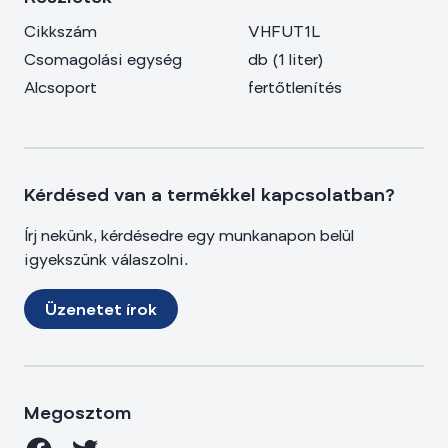
Cikkszám
VHFUT1L
Csomagolási egység
db
(
1 liter
)
Alcsoport
fertőtlenítés
Kérdésed van a termékkel kapcsolatban?
Írj nekünk, kérdésedre egy munkanapon belül
igyekszünk válaszolni.
Üzenetet írok
Megosztom