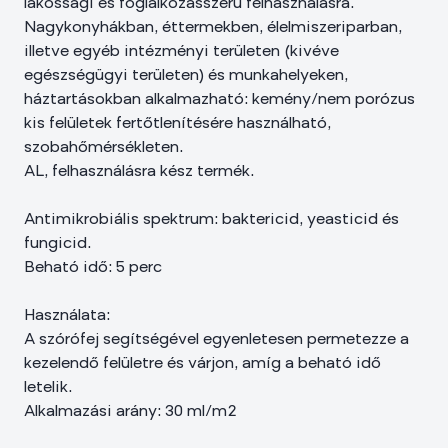
lakossági és foglalkozásszerű felhasználásra.
Nagykonyhákban, éttermekben, élelmiszeriparban,
illetve egyéb intézményi területen (kivéve
egészségügyi területen) és munkahelyeken,
háztartásokban alkalmazható: kemény/nem porózus
kis felületek fertőtlenítésére használható,
szobahőmérsékleten.
AL, felhasználásra kész termék.
Antimikrobiális spektrum: baktericid, yeasticid és
fungicid.
Beható idő: 5 perc
Használata:
A szórófej segítségével egyenletesen permetezze a
kezelendő felületre és várjon, amíg a beható idő
letelik.
Alkalmazási arány: 30 ml/m2