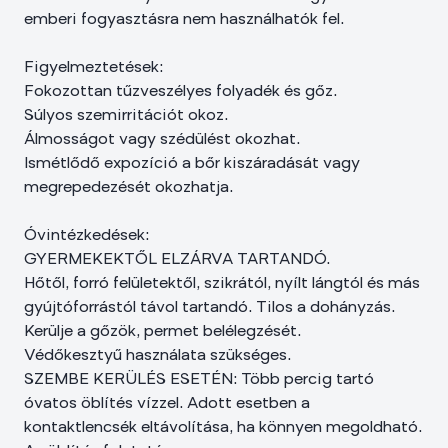
emberi fogyasztásra nem használhatók fel.
Figyelmeztetések:
Fokozottan tűzveszélyes folyadék és gőz.
Súlyos szemirritációt okoz.
Álmosságot vagy szédülést okozhat.
Ismétlődő expozíció a bőr kiszáradását vagy
megrepedezését okozhatja.
Óvintézkedések:
GYERMEKEKTŐL ELZÁRVA TARTANDÓ.
Hőtől, forró felületektől, szikrától, nyílt lángtól és más
gyújtóforrástól távol tartandó. Tilos a dohányzás.
Kerülje a gőzök, permet belélegzését.
Védőkesztyű használata szükséges.
SZEMBE KERÜLÉS ESETÉN: Több percig tartó
óvatos öblítés vízzel. Adott esetben a
kontaktlencsék eltávolítása, ha könnyen megoldható.