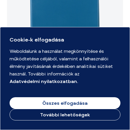
Cookie-k elfogadása
Weboldalunk a használat megkönnyítése és
működtetése céljából, valamint a felhasználói
élmény javításának érdekében analitikai sütiket
használ. További információk az
Adatvédelmi nyilatkozatban
.
Villámzáras mappa, A4, álló, VICTORIA OFFICE, kék
Összes elfogadása
További lehetőségek