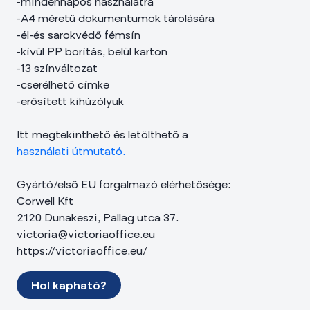
-mindennapos használatra
-A4 méretű dokumentumok tárolására
-él-és sarokvédő fémsín
-kívül PP borítás, belül karton
-13 színváltozat
-cserélhető címke
-erősített kihúzólyuk
Itt megtekinthető és letölthető a
használati útmutató.
Gyártó/első EU forgalmazó elérhetősége:
Corwell Kft
2120 Dunakeszi, Pallag utca 37.
victoria@victoriaoffice.eu
https://victoriaoffice.eu/
Hol kapható?