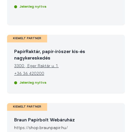
Jelenleg nyitva
KIEMELT PARTNER
PapírRaktár, papír-írószer kis-és
nagykereskedés
3300
.
Eger Raktár u. 1.
+36 36 420200
Jelenleg nyitva
KIEMELT PARTNER
Braun Papírbolt Webáruház
https://shop.braunpapir.hu/