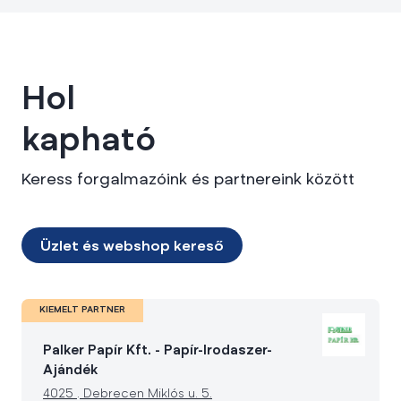
Hol
kapható
Keress forgalmazóink és partnereink között
Üzlet és webshop kereső
KIEMELT PARTNER
Palker Papír Kft. - Papír-Irodaszer-
Ajándék
4025
.
Debrecen Miklós u. 5.