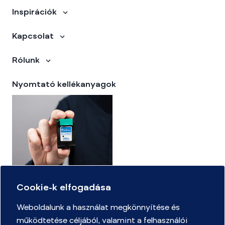
Inspirációk
Kapcsolat
Rólunk
Nyomtató kellékanyagok
Cookie-k elfogadása
Kellékanyag kereső
Weboldalunk a használat megkönnyítése és
működtetése céljából, valamint a felhasználói