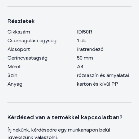
Részletek
Cikkszám
IDI50R
Csomagolási egység
1 db
Alcsoport
iratrendező
Gerincvastagság
50 mm
Méret
A4
Szín
rózsaszín és árnyalatai
Anyag
karton és kívül PP
Kérdésed van a termékkel kapcsolatban?
Írj nekünk, kérdésedre egy munkanapon belül
igyekszünk válaszolni.