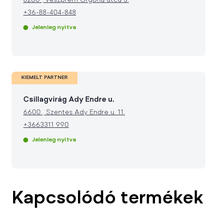
8200
.
Veszprém Orgona utca 3.
+36-88-404-848
Jelenleg nyitva
KIEMELT PARTNER
Csillagvirág Ady Endre u.
6600
.
Szentes Ady Endre u. 11.
+3663311 990
Jelenleg nyitva
Kapcsolódó termékek