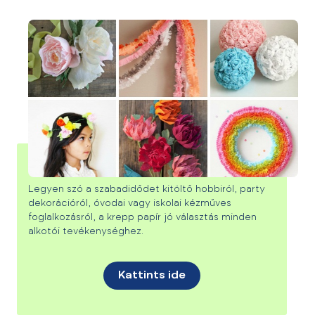
A krepp papír 50 árnyalata
Legyen szó a szabadidődet kitöltő hobbiról, party
dekorációról, óvodai vagy iskolai kézműves
foglalkozásról, a krepp papír jó választás minden
alkotói tevékenységhez.
Kattints ide