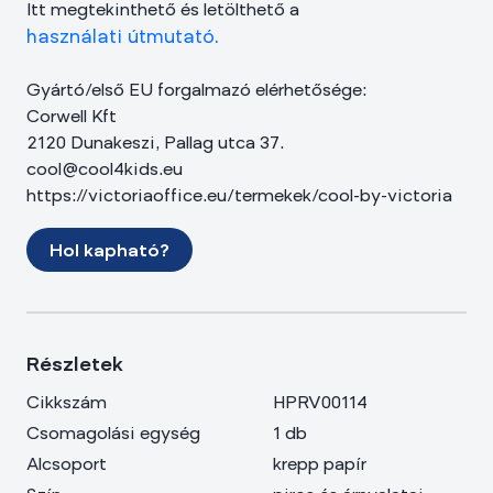
Itt megtekinthető és letölthető a
használati útmutató.
Gyártó/első EU forgalmazó elérhetősége:
Corwell Kft
2120 Dunakeszi, Pallag utca 37.
cool@cool4kids.eu
https://victoriaoffice.eu/termekek/cool-by-victoria
Hol kapható?
Részletek
Cikkszám
HPRV00114
Csomagolási egység
1 db
Alcsoport
krepp papír