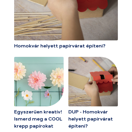
Homokvár helyett papírvárat építeni?
Egyszerűen kreatív!
DUP - Homokvár
Ismerd meg a COOL
helyett papírvárat
krepp papírokat
építeni?