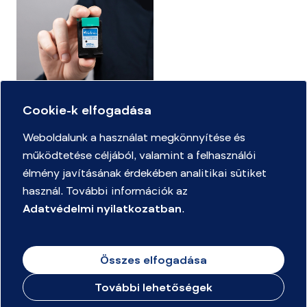
Cookie-k elfogadása
Kellékanyag kereső
Weboldalunk a használat megkönnyítése és
működtetése céljából, valamint a felhasználói
Adatvédelmi Nyilatkozat
élmény javításának érdekében analitikai sütiket
Mennyire ismeri az irodaszerek világát játékszabályzat
használ. További információk az
Adatvédelmi nyilatkozatban
.
Merülj el a csodák világában rajpályázat Játékszabályzat és
Adatkezelési Tájékoztató
Keressük az ország legmenőbb beszerzőit 2026 tavasz -
Összes elfogadása
játékszabályzat
További lehetőségek
© Minden jog fenntartva.