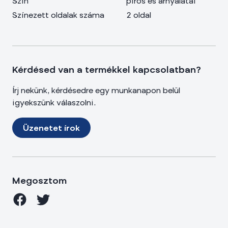
Szín
piros és árnyalatai
Színezett oldalak száma
2 oldal
Kérdésed van a termékkel kapcsolatban?
Írj nekünk, kérdésedre egy munkanapon belül
igyekszünk válaszolni.
Üzenetet írok
Megosztom