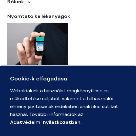
Rólunk
Nyomtató kellékanyagok
Cookie-k elfogadása
Kellékanyag kereső
Weboldalunk a használat megkönnyítése és
működtetése céljából, valamint a felhasználói
Adatvédelmi Nyilatkozat
élmény javításának érdekében analitikai sütiket
Mennyire ismeri az irodaszerek világát játékszabályzat
használ. További információk az
Merülj el a csodák világában rajpályázat Játékszabályzat és
Adatvédelmi nyilatkozatban
.
Adatkezelési Tájékoztató