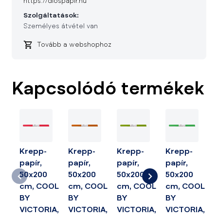
https://diospapir.hu
Szolgáltatások:
Személyes átvétel van
Tovább a webshophoz
Kapcsolódó termékek
Krepp-
Krepp-
Krepp-
Krepp-
papír,
papír,
papír,
papír,
50x200
50x200
50x200
50x200
cm, COOL
cm, COOL
cm, COOL
cm, COOL
BY
BY
BY
BY
VICTORIA,
VICTORIA,
VICTORIA,
VICTORIA,