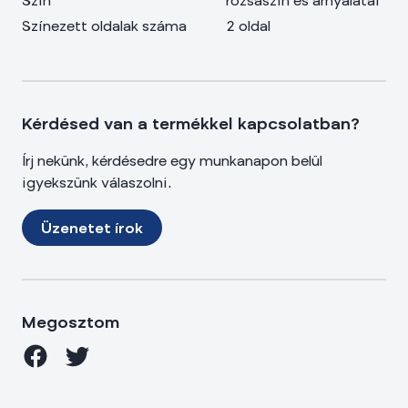
Szín
rózsaszín és árnyalatai
Színezett oldalak száma
2 oldal
Kérdésed van a termékkel kapcsolatban?
Írj nekünk, kérdésedre egy munkanapon belül
igyekszünk válaszolni.
Üzenetet írok
Megosztom