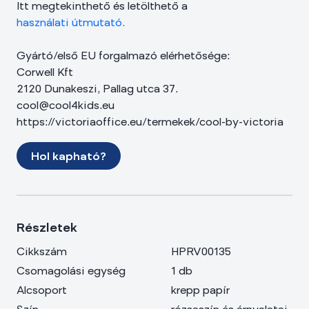
Itt megtekinthető és letölthető a
használati útmutató.
Gyártó/első EU forgalmazó elérhetősége:
Corwell Kft
2120 Dunakeszi, Pallag utca 37.
cool@cool4kids.eu
https://victoriaoffice.eu/termekek/cool-by-victoria
Hol kapható?
Részletek
Cikkszám
HPRV00135
Csomagolási egység
1 db
Alcsoport
krepp papír